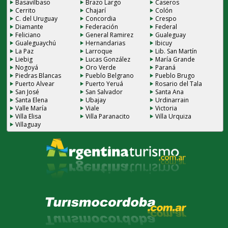
Basavilbaso
Brazo Largo
Caseros
Cerrito
Chajarí
Colón
C. del Uruguay
Concordia
Crespo
Diamante
Federación
Federal
Feliciano
General Ramirez
Gualeguay
Gualeguaychú
Hernandarias
Ibicuy
La Paz
Larroque
Lib. San Martín
Liebig
Lucas González
María Grande
Nogoyá
Oro Verde
Paraná
Piedras Blancas
Pueblo Belgrano
Pueblo Brugo
Puerto Alvear
Puerto Yeruá
Rosario del Tala
San José
San Salvador
Santa Ana
Santa Elena
Ubajay
Urdinarrain
Valle María
Viale
Victoria
Villa Elisa
Villa Paranacito
Villa Urquiza
Villaguay