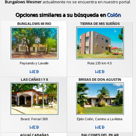
Bungalows Wesmer
actualmente no se encuentra en nuestro portal.
Descubrir alternativas de
Bungalows
Opciones similares a su búsqueda en
Colón
BUNGALOWS MI RIO
TIERRA DE MIS SUEÑOS
Paysandu y Lavalle
Ruta 135 km 4.5
LAS CAÑAS I Y II
BRISAS DE DON AGUSTIN
Bvard. Ferrari 369
Ejido Colón, Camino a La Aldea
AGUAÍ CABAÑAS
BALCONES DEL PILAR