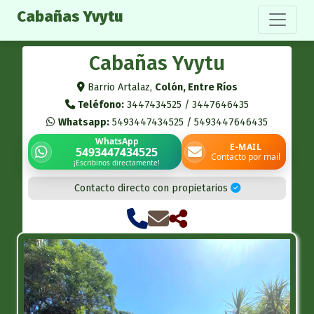
Cabañas Yvytu
Cabañas Yvytu
Barrio Artalaz,
Colón, Entre Ríos
Teléfono:
3447434525 / 3447646435
Whatsapp:
5493447434525
/
5493447646435
WhatsApp
E-MAIL
5493447434525
Contacto por mail
¡Escribinos directamente!
Contacto directo con propietarios