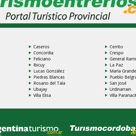
Caseros
Cerrito
Concordia
Crespo
Feliciano
General Rami
Ibicuy
La Paz
Lucas González
María Grand
Piedras Blancas
Pueblo Belgr
Rosario del Tala
San José
Ubajay
Urdinarrain
Villa Elisa
Villa Paranaci