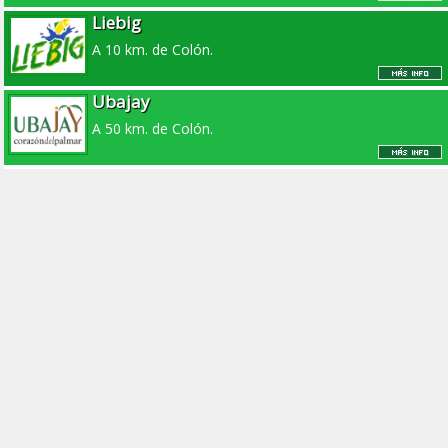
Liebig
A 10 km. de Colón.
Ubajay
A 50 km. de Colón.