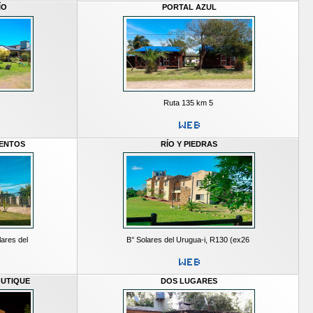
ÍO
PORTAL AZUL
Ruta 135 km 5
IENTOS
RÍO Y PIEDRAS
ares del
B° Solares del Urugua-i, R130 (ex26
OUTIQUE
DOS LUGARES