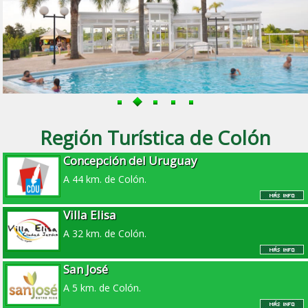
Región Turística de Colón
Concepción del Uruguay
A 44 km. de Colón.
Villa Elisa
A 32 km. de Colón.
San José
A 5 km. de Colón.