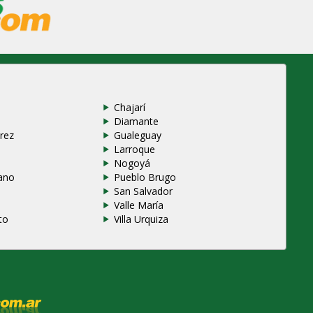
Chajarí
Diamante
rez
Gualeguay
Larroque
e
Nogoyá
ano
Pueblo Brugo
San Salvador
Valle María
to
Villa Urquiza