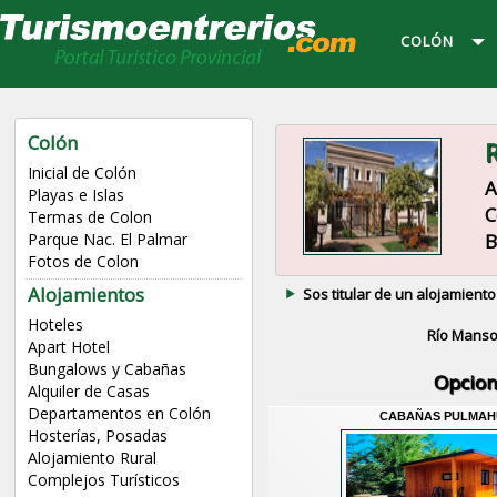
COLÓN
Colón
R
Inicial de Colón
A
Playas e Islas
C
Termas de Colon
B
Parque Nac. El Palmar
Fotos de Colon
Alojamientos
Sos titular de un alojamiento
Hoteles
Río Mans
Apart Hotel
Bungalows y Cabañas
Opcion
Alquiler de Casas
Departamentos en Colón
CABAÑAS PULMAH
Hosterías, Posadas
Alojamiento Rural
Complejos Turísticos