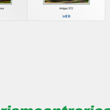
ose
Artigas 572