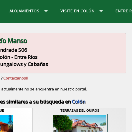
ALOJAMIENTOS
VISITE EN COLÓN
ENTRE R
ío Manso
ndrade 506
olón - Entre Ríos
ungalows y Cabañas
 ?
Contactanos!!
o
actualmente no se encuentra en nuestro portal.
Descubrir alternativas de
Bungalows y Cabañas
en la
es similares a su búsqueda en
Colón
UE
TERRAZAS DEL QUIROS