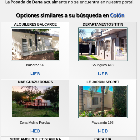
La Posada de Dana
actualmente no se encuentra en nuestro portal.
Descubrir alternativas de
Casas y D
Opciones similares a su búsqueda en
Colón
ALQUILERES BALCARCE
DEPARTAMENTOS TITIN
Balcarce 56
Sourigues 418
ÑAE GUAZÚ DOMOS
LE JARDIN SECRET
Zona Molino Forclaz
Paysandú 198
MONOAMBIENTE COSTANERA
CACATUA