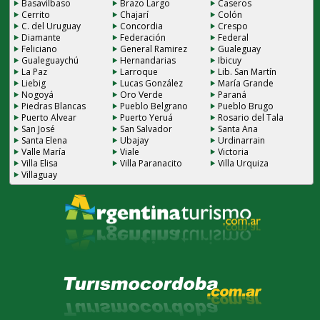
Basavilbaso
Brazo Largo
Caseros
Cerrito
Chajarí
Colón
C. del Uruguay
Concordia
Crespo
Diamante
Federación
Federal
Feliciano
General Ramirez
Gualeguay
Gualeguaychú
Hernandarias
Ibicuy
La Paz
Larroque
Lib. San Martín
Liebig
Lucas González
María Grande
Nogoyá
Oro Verde
Paraná
Piedras Blancas
Pueblo Belgrano
Pueblo Brugo
Puerto Alvear
Puerto Yeruá
Rosario del Tala
San José
San Salvador
Santa Ana
Santa Elena
Ubajay
Urdinarrain
Valle María
Viale
Victoria
Villa Elisa
Villa Paranacito
Villa Urquiza
Villaguay