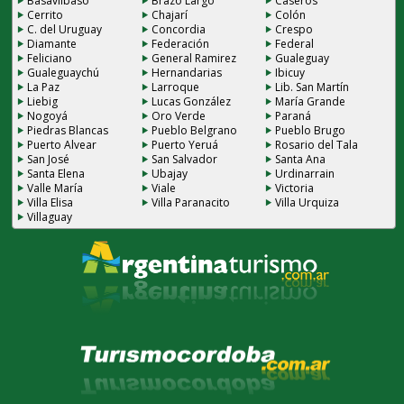
Basavilbaso
Brazo Largo
Caseros
Cerrito
Chajarí
Colón
C. del Uruguay
Concordia
Crespo
Diamante
Federación
Federal
Feliciano
General Ramirez
Gualeguay
Gualeguaychú
Hernandarias
Ibicuy
La Paz
Larroque
Lib. San Martín
Liebig
Lucas González
María Grande
Nogoyá
Oro Verde
Paraná
Piedras Blancas
Pueblo Belgrano
Pueblo Brugo
Puerto Alvear
Puerto Yeruá
Rosario del Tala
San José
San Salvador
Santa Ana
Santa Elena
Ubajay
Urdinarrain
Valle María
Viale
Victoria
Villa Elisa
Villa Paranacito
Villa Urquiza
Villaguay