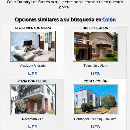
Casa Country Los Bretes
actualmente no se encuentra en nuestro
portal.
Descubrir alternativas de
Casas
en l
Opciones similares a su búsqueda en
Colón
ALOJAMIENTOS MAIPU
DUPLEX COLÓN
Urquiza y Andrade
Tucumán y Alem
CASA DON FELIPE
COSTA COLÓN
Rocamora 217
Hernandez 392 esq. Craviotto