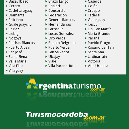
Basavilbaso
Brazo Largo
Caseros
Cerrito
Chajarí
Colón
C. del Uruguay
Concordia
Crespo
Diamante
Federación
Federal
Feliciano
General Ramirez
Gualeguay
Gualeguaychú
Hernandarias
Ibicuy
La Paz
Larroque
Lib. San Martín
Liebig
Lucas González
María Grande
Nogoyá
Oro Verde
Paraná
Piedras Blancas
Pueblo Belgrano
Pueblo Brugo
Puerto Alvear
Puerto Yeruá
Rosario del Tala
San José
San Salvador
Santa Ana
Santa Elena
Ubajay
Urdinarrain
Valle María
Viale
Victoria
Villa Elisa
Villa Paranacito
Villa Urquiza
Villaguay