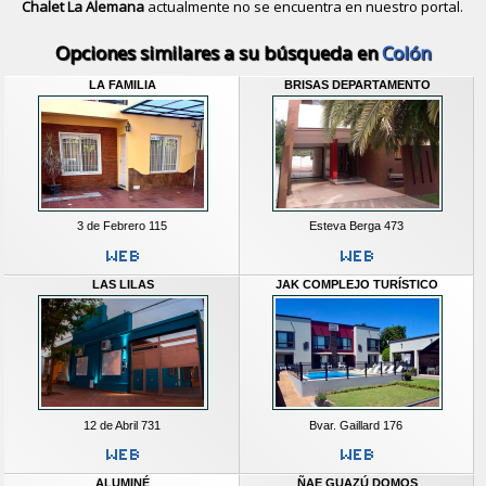
Chalet La Alemana
actualmente no se encuentra en nuestro portal.
Descubrir alternativas de
Casas y D
Opciones similares a su búsqueda en
Colón
LA FAMILIA
BRISAS DEPARTAMENTO
3 de Febrero 115
Esteva Berga 473
LAS LILAS
JAK COMPLEJO TURÍSTICO
12 de Abril 731
Bvar. Gaillard 176
ALUMINÉ
ÑAE GUAZÚ DOMOS