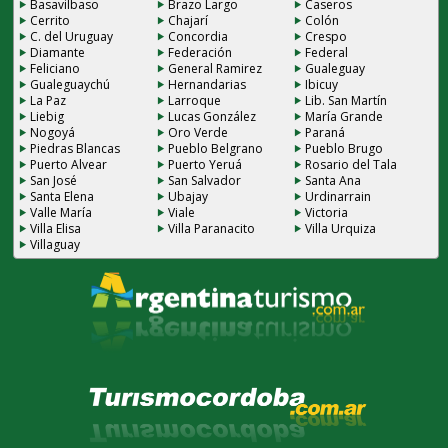
Basavilbaso
Brazo Largo
Caseros
Cerrito
Chajarí
Colón
C. del Uruguay
Concordia
Crespo
Diamante
Federación
Federal
Feliciano
General Ramirez
Gualeguay
Gualeguaychú
Hernandarias
Ibicuy
La Paz
Larroque
Lib. San Martín
Liebig
Lucas González
María Grande
Nogoyá
Oro Verde
Paraná
Piedras Blancas
Pueblo Belgrano
Pueblo Brugo
Puerto Alvear
Puerto Yeruá
Rosario del Tala
San José
San Salvador
Santa Ana
Santa Elena
Ubajay
Urdinarrain
Valle María
Viale
Victoria
Villa Elisa
Villa Paranacito
Villa Urquiza
Villaguay