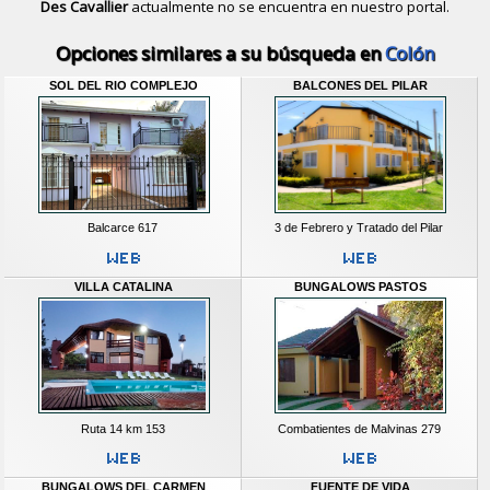
Des Cavallier
actualmente no se encuentra en nuestro portal.
Descubrir alternativas de
Bungalows
Opciones similares a su búsqueda en
Colón
SOL DEL RIO COMPLEJO
BALCONES DEL PILAR
Balcarce 617
3 de Febrero y Tratado del Pilar
VILLA CATALINA
BUNGALOWS PASTOS
Ruta 14 km 153
Combatientes de Malvinas 279
BUNGALOWS DEL CARMEN
FUENTE DE VIDA