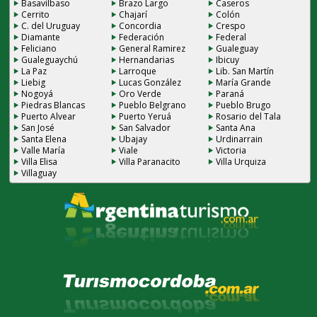
Basavilbaso
Brazo Largo
Caseros
Cerrito
Chajarí
Colón
C. del Uruguay
Concordia
Crespo
Diamante
Federación
Federal
Feliciano
General Ramirez
Gualeguay
Gualeguaychú
Hernandarias
Ibicuy
La Paz
Larroque
Lib. San Martín
Liebig
Lucas González
María Grande
Nogoyá
Oro Verde
Paraná
Piedras Blancas
Pueblo Belgrano
Pueblo Brugo
Puerto Alvear
Puerto Yeruá
Rosario del Tala
San José
San Salvador
Santa Ana
Santa Elena
Ubajay
Urdinarrain
Valle María
Viale
Victoria
Villa Elisa
Villa Paranacito
Villa Urquiza
Villaguay