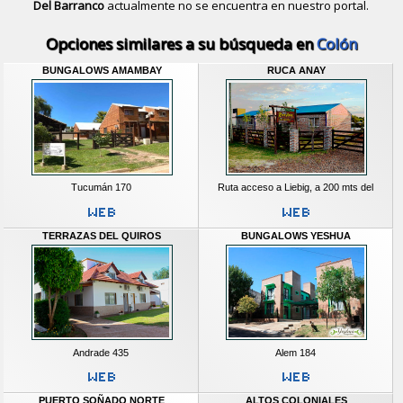
Del Barranco
actualmente no se encuentra en nuestro portal.
Descubrir alternativas de
Bungalows
Opciones similares a su búsqueda en
Colón
BUNGALOWS AMAMBAY
RUCA ANAY
Tucumán 170
Ruta acceso a Liebig, a 200 mts del
TERRAZAS DEL QUIROS
BUNGALOWS YESHUA
Andrade 435
Alem 184
PUERTO SOÑADO NORTE
ALTOS COLONIALES