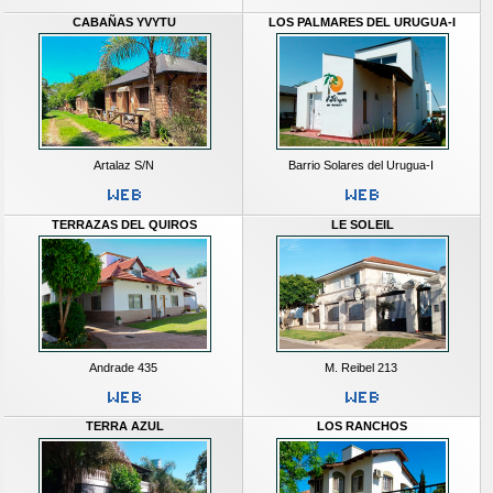
CABAÑAS YVYTU
LOS PALMARES DEL URUGUA-I
Artalaz S/N
Barrio Solares del Urugua-I
TERRAZAS DEL QUIROS
LE SOLEIL
Andrade 435
M. Reibel 213
TERRA AZUL
LOS RANCHOS