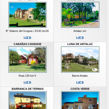
B° Solares del Urugua-i, R130 (ex26
Artalaz s/n
CABAÑAS CAVIAHUE
LUNA DE ARTALAZ
Ruta 135 km 5
Barrio Artalaz
BARRANCA DE TERMAS
COSTA VERDE