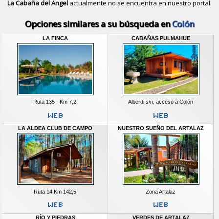
La Cabaña del Angel
actualmente no se encuentra en nuestro portal.
Descubrir alternativas de
Bungalows
Opciones similares a su búsqueda en
Colón
LA FINCA
CABAÑAS PULMAHUE
Ruta 135 - Km 7,2
Alberdi s/n, acceso a Colón
LA ALDEA CLUB DE CAMPO
NUESTRO SUEÑO DEL ARTALAZ
Ruta 14 Km 142,5
Zona Artalaz
RÍO Y PIEDRAS
VERDES DE ARTALAZ