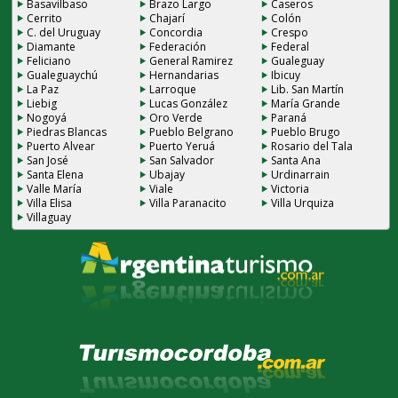
Basavilbaso
Brazo Largo
Caseros
Cerrito
Chajarí
Colón
C. del Uruguay
Concordia
Crespo
Diamante
Federación
Federal
Feliciano
General Ramirez
Gualeguay
Gualeguaychú
Hernandarias
Ibicuy
La Paz
Larroque
Lib. San Martín
Liebig
Lucas González
María Grande
Nogoyá
Oro Verde
Paraná
Piedras Blancas
Pueblo Belgrano
Pueblo Brugo
Puerto Alvear
Puerto Yeruá
Rosario del Tala
San José
San Salvador
Santa Ana
Santa Elena
Ubajay
Urdinarrain
Valle María
Viale
Victoria
Villa Elisa
Villa Paranacito
Villa Urquiza
Villaguay