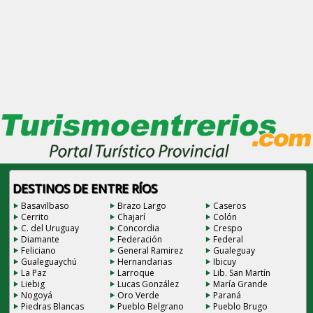
DESTINOS DE ENTRE RÍOS
Basavilbaso
Brazo Largo
Caseros
Cerrito
Chajarí
Colón
C. del Uruguay
Concordia
Crespo
Diamante
Federación
Federal
Feliciano
General Ramirez
Gualeguay
Gualeguaychú
Hernandarias
Ibicuy
La Paz
Larroque
Lib. San Martín
Liebig
Lucas González
María Grande
Nogoyá
Oro Verde
Paraná
Piedras Blancas
Pueblo Belgrano
Pueblo Brugo