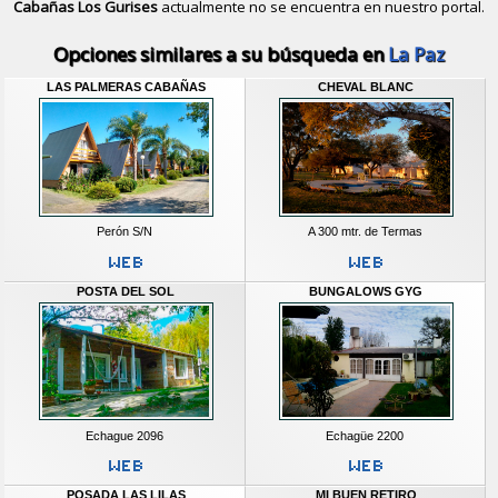
Cabañas Los Gurises
actualmente no se encuentra en nuestro portal.
Descubrir alternativas de
Bungalows
Opciones similares a su búsqueda en
La Paz
LAS PALMERAS CABAÑAS
CHEVAL BLANC
Perón S/N
A 300 mtr. de Termas
POSTA DEL SOL
BUNGALOWS GYG
Echague 2096
Echagüe 2200
POSADA LAS LILAS
MI BUEN RETIRO