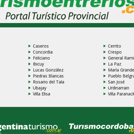
Caseros
Cerrito
Concordia
Crespo
Feliciano
General Rami
Ibicuy
La Paz
Lucas González
María Grand
Piedras Blancas
Pueblo Belgr
Rosario del Tala
San José
Ubajay
Urdinarrain
Villa Elisa
Villa Paranaci