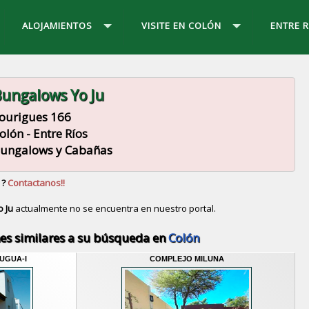
ALOJAMIENTOS
VISITE EN COLÓN
ENTRE R
ungalows Yo Ju
ourigues 166
olón - Entre Ríos
ungalows y Cabañas
 ?
Contactanos!!
 Ju
actualmente no se encuentra en nuestro portal.
Descubrir alternativas de
Bungalows y Cabañas
en la
es similares a su búsqueda en
Colón
UGUA-I
COMPLEJO MILUNA