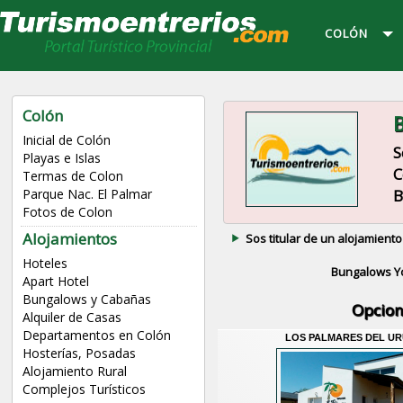
COLÓN
Colón
B
Inicial de Colón
S
Playas e Islas
C
Termas de Colon
B
Parque Nac. El Palmar
Fotos de Colon
Alojamientos
Sos titular de un alojamiento
Hoteles
Bungalows Yo
Apart Hotel
Bungalows y Cabañas
Opcion
Alquiler de Casas
Departamentos en Colón
LOS PALMARES DEL UR
Hosterías, Posadas
Alojamiento Rural
Complejos Turísticos