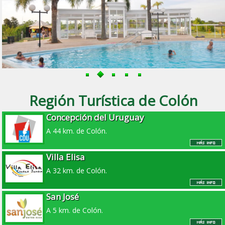
Región Turística de Colón
Concepción del Uruguay
A 44 km. de Colón.
Villa Elisa
A 32 km. de Colón.
San José
A 5 km. de Colón.