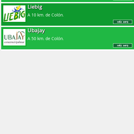
Liebig
A 10 km. de Colón.
Ubajay
A 50 km. de Colón.