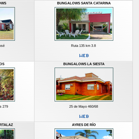
OWS
BUNGALOWS SANTA CATARINA
osé
Ruta 135 km 3.8
OS
BUNGALOWS LA SIESTA
s 279
25 de Mayo 460/68
RTALAZ
AYRES DE RÍO