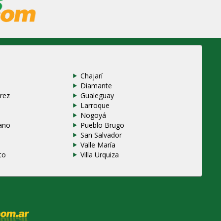
Chajarí
Diamante
rez
Gualeguay
Larroque
e
Nogoyá
ano
Pueblo Brugo
San Salvador
Valle María
to
Villa Urquiza