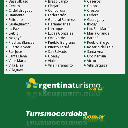
Basavilbaso
Brazo Largo
Caseros
Cerrito
Chajarí
Colón
C. del Uruguay
Concordia
Crespo
Diamante
Federación
Federal
Feliciano
General Ramirez
Gualeguay
Gualeguaychú
Hernandarias
Ibicuy
La Paz
Larroque
Lib. San Martín
Liebig
Lucas González
María Grande
Nogoyá
Oro Verde
Paraná
Piedras Blancas
Pueblo Belgrano
Pueblo Brugo
Puerto Alvear
Puerto Yeruá
Rosario del Tala
San José
San Salvador
Santa Ana
Santa Elena
Ubajay
Urdinarrain
Valle María
Viale
Victoria
Villa Elisa
Villa Paranacito
Villa Urquiza
Villaguay