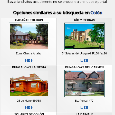
Bavarian Suites
actualmente no se encuentra en nuestro portal.
Descubrir alternativas de
Bungalows
Opciones similares a su búsqueda en
Colón
CABAÑAS TOLHUIN
RÍO Y PIEDRAS
Zona Chacra Artalaz
B° Solares del Urugua-i, R130 (ex26
BUNGALOWS LA SIESTA
BUNGALOWS DEL CARMEN
25 de Mayo 460/68
Bv. Ferrari 477
SOLARES DE COLÓN
LA DAIMALE