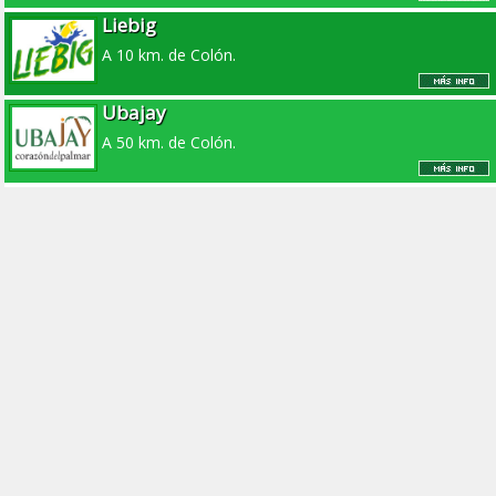
Liebig
A 10 km. de Colón.
Ubajay
A 50 km. de Colón.