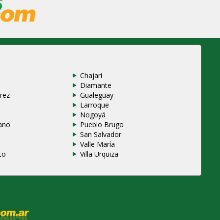
Chajarí
Diamante
rez
Gualeguay
Larroque
e
Nogoyá
ano
Pueblo Brugo
San Salvador
Valle María
to
Villa Urquiza