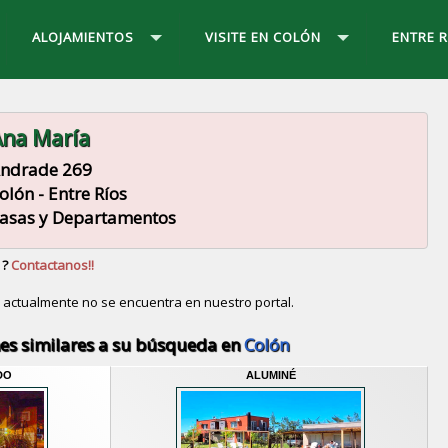
ALOJAMIENTOS
VISITE EN COLÓN
ENTRE R
na María
ndrade 269
olón - Entre Ríos
asas y Departamentos
 ?
Contactanos!!
a
actualmente no se encuentra en nuestro portal.
Descubrir alternativas de
Casas y Departamentos
en l
es similares a su búsqueda en
Colón
DO
ALUMINÉ