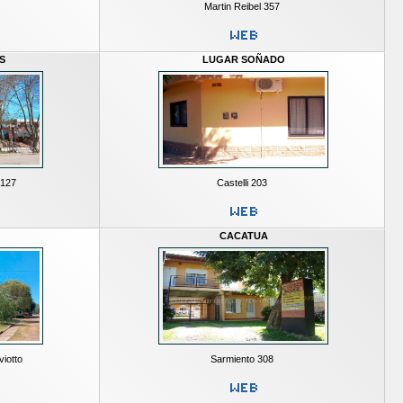
Martin Reibel 357
S
LUGAR SOÑADO
 127
Castelli 203
CACATUA
iotto
Sarmiento 308