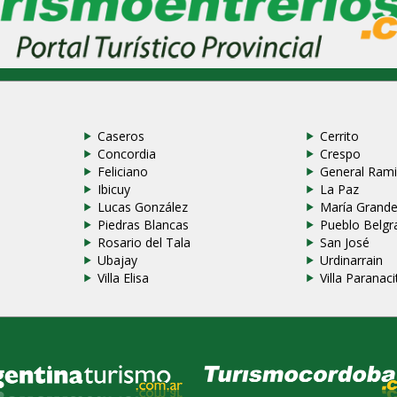
Caseros
Cerrito
Concordia
Crespo
Feliciano
General Rami
Ibicuy
La Paz
Lucas González
María Grand
Piedras Blancas
Pueblo Belgr
Rosario del Tala
San José
Ubajay
Urdinarrain
Villa Elisa
Villa Paranaci