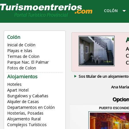
COLÓN
Colón
A
Inicial de Colón
A
Playas e Islas
C
Termas de Colon
C
Parque Nac. El Palmar
Fotos de Colon
Alojamientos
Sos titular de un alojamiento
Hoteles
Ana Marí
Apart Hotel
Bungalows y Cabañas
Opcion
Alquiler de Casas
Departamentos en Colón
PUERTO ESCONDI
Hosterías, Posadas
Alojamiento Rural
Complejos Turísticos