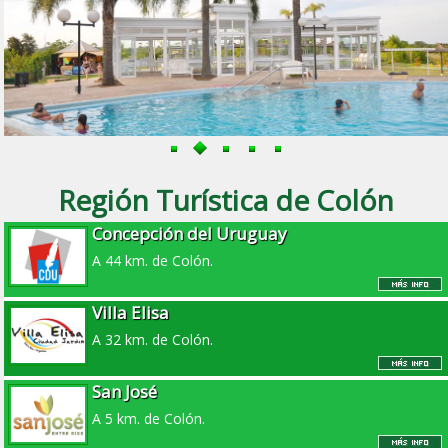
Región Turística de Colón
Concepción del Uruguay
A 44 km. de Colón.
Villa Elisa
A 32 km. de Colón.
San José
A 5 km. de Colón.