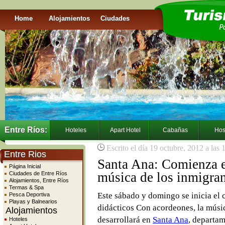
Home
Alojamientos
Ciudades
Entre Ríos:
Hoteles
Apart Hotel
Cabañas
Hos
Escrito el día 19 octubre, 2012 a las
Entre Rios
Santa Ana: Comienza e
Página Inicial
música de los inmigra
Ciudades de Entre Ríos
Alojamientos, Entre Ríos
Termas & Spa
Este sábado y domingo se inicia el c
Pesca Deportiva
Playas y Balnearios
didácticos Con acordeones, la músic
Alojamientos
desarrollará en
Santa Ana
, departa
Hoteles