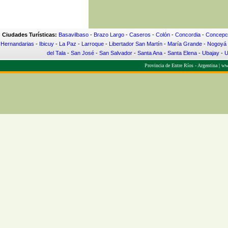
Ciudades Turísticas:
Basavilbaso
-
Brazo Largo
-
Caseros
-
Colón
-
Concordia
-
Concepci
Hernandarias
-
Ibicuy
-
La Paz
-
Larroque
-
Libertador San Martín
-
María Grande
-
Nogoyá
del Tala
-
San José
-
San Salvador
-
Santa Ana
-
Santa Elena
-
Ubajay
-
U
Provincia de Entre Ríos - Argentina |
www