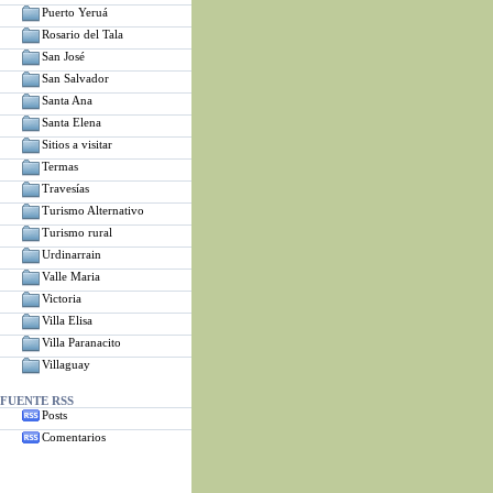
Puerto Yeruá
Rosario del Tala
San José
San Salvador
Santa Ana
Santa Elena
Sitios a visitar
Termas
Travesías
Turismo Alternativo
Turismo rural
Urdinarrain
Valle Maria
Victoria
Villa Elisa
Villa Paranacito
Villaguay
FUENTE RSS
Posts
Comentarios