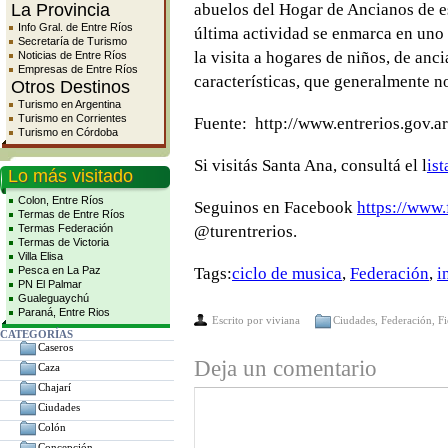
La Provincia
abuelos del Hogar de Ancianos de es
Info Gral. de Entre Ríos
última actividad se enmarca en uno d
Secretaría de Turismo
la visita a hogares de niños, de anci
Noticias de Entre Ríos
Empresas de Entre Ríos
características, que generalmente no
Otros Destinos
Turismo en Argentina
Turismo en Corrientes
Fuente: http://www.entrerios.gov.ar
Turismo en Córdoba
Si visitás Santa Ana, consultá el l
is
Lo más visitado
Colon, Entre Ríos
Seguinos en Facebook
https://www.
Termas de Entre Ríos
Termas Federación
@turentrerios.
Termas de Victoria
Villa Elisa
Pesca en La Paz
Tags:
ciclo de musica
,
Federación
,
i
PN El Palmar
Gualeguaychú
Paraná, Entre Rios
Escrito por
viviana
Ciudades
,
Federación
,
Fi
CATEGORÍAS
Caseros
Deja un comentario
Caza
Chajarí
Ciudades
Colón
Concepción