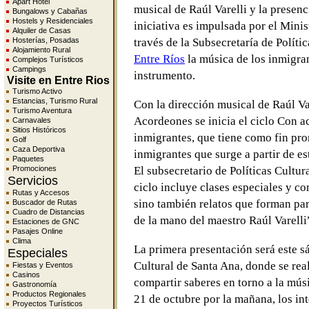
Apart Hotel
musical de Raúl Varelli y la presen
Bungalows y Cabañas
Hostels y Residenciales
iniciativa es impulsada por el Mini
Alquiler de Casas
Hosterías, Posadas
través de la Subsecretaría de Políti
Alojamiento Rural
Entre Ríos
la música de los inmigran
Complejos Turísticos
Campings
instrumento.
Visite en Entre Rios
Turismo Activo
Estancias, Turismo Rural
Con la dirección musical de Raúl Var
Turismo Aventura
Acordeones se inicia el ciclo Con a
Carnavales
Sitios Históricos
inmigrantes, que tiene como fin pro
Golf
Caza Deportiva
inmigrantes que surge a partir de es
Paquetes
Promociones
El subsecretario de Políticas Cultu
Servicios
ciclo incluye clases especiales y co
Rutas y Accesos
sino también relatos que forman par
Buscador de Rutas
Cuadro de Distancias
de la mano del maestro Raúl Varelli
Estaciones de GNC
Pasajes Online
Clima
La primera presentación será este s
Especiales
Cultural de Santa Ana, donde se rea
Fiestas y Eventos
Casinos
compartir saberes en torno a la mús
Gastronomía
Productos Regionales
21 de octubre por la mañana, los int
Proyectos Turísticos