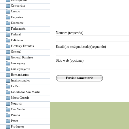
Concordia
Crespo
Deportes
Diamante
Federación
Nombre (requerido)
Federal
Feliciano
Fiestas y Eventos
Email (no será publicado)(requerido)
General
General Ramírez
Sitio web (opcional)
Gualeguay
Gualeguaychú
Hernandarias
Institucionales
La Paz
Libertador San Martín
Maria Grande
Nogoyá
Oro Verde
Paraná
Pesca
Productos