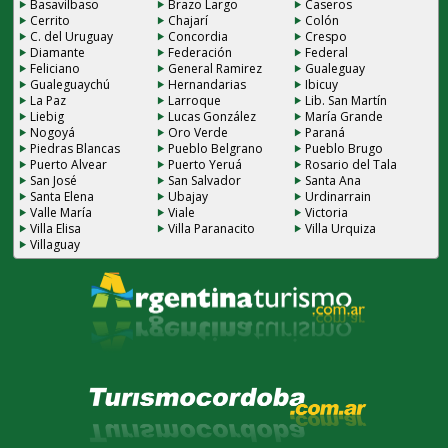
Basavilbaso
Brazo Largo
Caseros
Cerrito
Chajarí
Colón
C. del Uruguay
Concordia
Crespo
Diamante
Federación
Federal
Feliciano
General Ramirez
Gualeguay
Gualeguaychú
Hernandarias
Ibicuy
La Paz
Larroque
Lib. San Martín
Liebig
Lucas González
María Grande
Nogoyá
Oro Verde
Paraná
Piedras Blancas
Pueblo Belgrano
Pueblo Brugo
Puerto Alvear
Puerto Yeruá
Rosario del Tala
San José
San Salvador
Santa Ana
Santa Elena
Ubajay
Urdinarrain
Valle María
Viale
Victoria
Villa Elisa
Villa Paranacito
Villa Urquiza
Villaguay