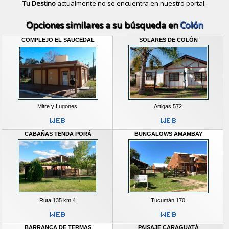
Tu Destino
actualmente no se encuentra en nuestro portal.
Descubrir alternativas de
Bungalows
Opciones similares a su búsqueda en
Colón
COMPLEJO EL SAUCEDAL
SOLARES DE COLÓN
Mitre y Lugones
Artigas 572
CABAÑAS TENDA PORÁ
BUNGALOWS AMAMBAY
Ruta 135 km 4
Tucumán 170
BARRANCA DE TERMAS
PAISAJE CARAGUATÁ