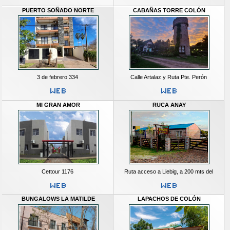
PUERTO SOÑADO NORTE
CABAÑAS TORRE COLÓN
3 de febrero 334
Calle Artalaz y Ruta Pte. Perón
MI GRAN AMOR
RUCA ANAY
Cettour 1176
Ruta acceso a Liebig, a 200 mts del
BUNGALOWS LA MATILDE
LAPACHOS DE COLÓN