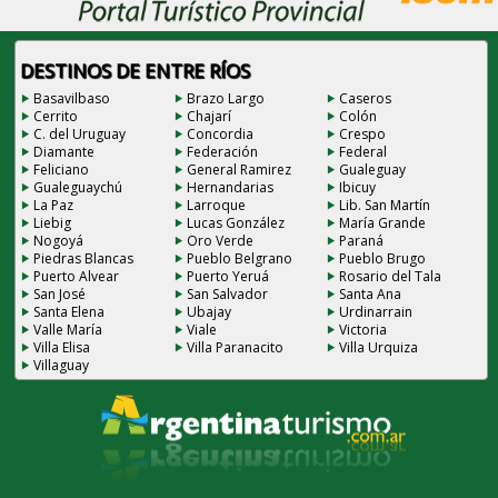
DESTINOS DE ENTRE RÍOS
Basavilbaso
Brazo Largo
Caseros
Cerrito
Chajarí
Colón
C. del Uruguay
Concordia
Crespo
Diamante
Federación
Federal
Feliciano
General Ramirez
Gualeguay
Gualeguaychú
Hernandarias
Ibicuy
La Paz
Larroque
Lib. San Martín
Liebig
Lucas González
María Grande
Nogoyá
Oro Verde
Paraná
Piedras Blancas
Pueblo Belgrano
Pueblo Brugo
Puerto Alvear
Puerto Yeruá
Rosario del Tala
San José
San Salvador
Santa Ana
Santa Elena
Ubajay
Urdinarrain
Valle María
Viale
Victoria
Villa Elisa
Villa Paranacito
Villa Urquiza
Villaguay