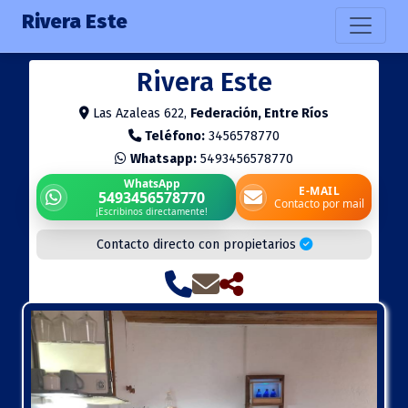
Rivera Este
Rivera Este
Las Azaleas 622,
Federación, Entre Ríos
Teléfono:
3456578770
Whatsapp:
5493456578770
WhatsApp
E-MAIL
5493456578770
Contacto por mail
¡Escribinos directamente!
Contacto directo con propietarios