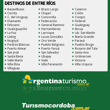
DESTINOS DE ENTRE RÍOS
Basavilbaso
Brazo Largo
Caseros
Cerrito
Chajarí
Colón
C. del Uruguay
Concordia
Crespo
Diamante
Federación
Federal
Feliciano
General Ramirez
Gualeguay
Gualeguaychú
Hernandarias
Ibicuy
La Paz
Larroque
Lib. San Martín
Liebig
Lucas González
María Grande
Nogoyá
Oro Verde
Paraná
Piedras Blancas
Pueblo Belgrano
Pueblo Brugo
Puerto Alvear
Puerto Yeruá
Rosario del Tala
San José
San Salvador
Santa Ana
Santa Elena
Ubajay
Urdinarrain
Valle María
Viale
Victoria
Villa Elisa
Villa Paranacito
Villa Urquiza
Villaguay