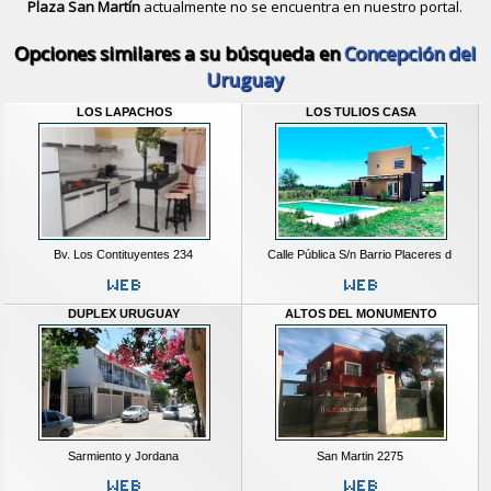
Plaza San Martín
actualmente no se encuentra en nuestro portal.
Descubrir alternativas de
Casas y D
Opciones similares a su búsqueda en
Concepción del
Uruguay
LOS LAPACHOS
LOS TULIOS CASA
Bv. Los Contituyentes 234
Calle Pública S/n Barrio Placeres d
DUPLEX URUGUAY
ALTOS DEL MONUMENTO
Sarmiento y Jordana
San Martin 2275