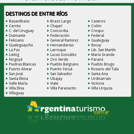
DESTINOS DE ENTRE RÍOS
Basavilbaso
Brazo Largo
Caseros
Cerrito
Chajarí
Colón
C. del Uruguay
Concordia
Crespo
Diamante
Federación
Federal
Feliciano
General Ramirez
Gualeguay
Gualeguaychú
Hernandarias
Ibicuy
La Paz
Larroque
Lib. San Martín
Liebig
Lucas González
María Grande
Nogoyá
Oro Verde
Paraná
Piedras Blancas
Pueblo Belgrano
Pueblo Brugo
Puerto Alvear
Puerto Yeruá
Rosario del Tala
San José
San Salvador
Santa Ana
Santa Elena
Ubajay
Urdinarrain
Valle María
Viale
Victoria
Villa Elisa
Villa Paranacito
Villa Urquiza
Villaguay