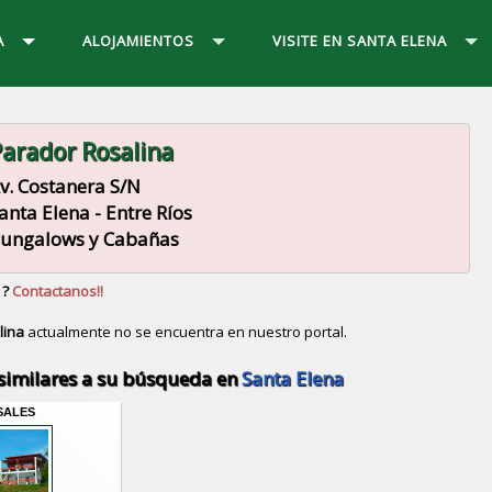
A
ALOJAMIENTOS
VISITE EN SANTA ELENA
arador Rosalina
v. Costanera S/N
anta Elena - Entre Ríos
ungalows y Cabañas
 ?
Contactanos!!
lina
actualmente no se encuentra en nuestro portal.
Descubrir alternativas de
Bungalows y Cabañas
en la
similares a su búsqueda en
Santa Elena
SALES