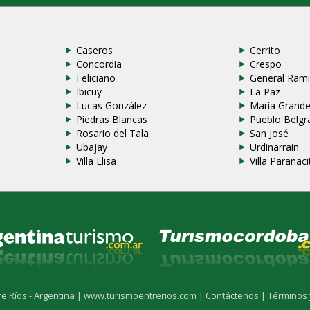
Caseros
Cerrito
Concordia
Crespo
Feliciano
General Rami
Ibicuy
La Paz
Lucas González
María Grand
Piedras Blancas
Pueblo Belgr
Rosario del Tala
San José
Ubajay
Urdinarrain
Villa Elisa
Villa Paranaci
re Ríos - Argentina |
www.turismoentrerios.com |
Contáctenos |
Términos 