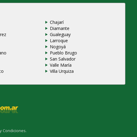
Chajarí
Diamante
rez
Gualeguay
Larroque
e
Nogoyá
ano
Pueblo Brugo
San Salvador
Valle María
to
Villa Urquiza
y Condiciones.