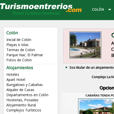
COLÓN
Colón
C
Inicial de Colón
A
Playas e Islas
C
Termas de Colon
B
Parque Nac. El Palmar
Fotos de Colon
Alojamientos
Sos titular de un alojamiento
Hoteles
Complejo La N
Apart Hotel
Bungalows y Cabañas
Opcion
Alquiler de Casas
Departamentos en Colón
CABAÑAS TENDA P
Hosterías, Posadas
Alojamiento Rural
Complejos Turísticos