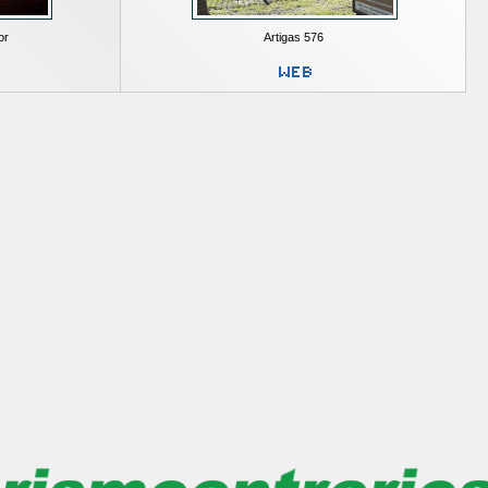
or
Artigas 576