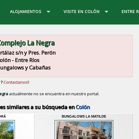
ALOJAMIENTOS
VISITE EN COLÓN
ENTRE R
omplejo La Negra
rtálaz s/n y Pres. Perón
olón - Entre Ríos
ungalows y Cabañas
 ?
Contactanos!!
egra
actualmente no se encuentra en nuestro portal.
Descubrir alternativas de
Bungalows y Cabañas
en la
es similares a su búsqueda en
Colón
ORÁ
BUNGALOWS LA MATILDE