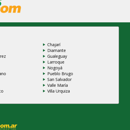
Chajarí
Diamante
rez
Gualeguay
Larroque
e
Nogoyá
ano
Pueblo Brugo
San Salvador
Valle María
to
Villa Urquiza