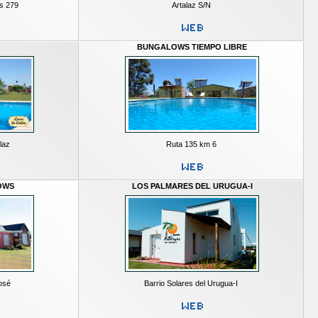
s 279
Artalaz S/N
N
BUNGALOWS TIEMPO LIBRE
laz
Ruta 135 km 6
OWS
LOS PALMARES DEL URUGUA-I
osé
Barrio Solares del Urugua-I