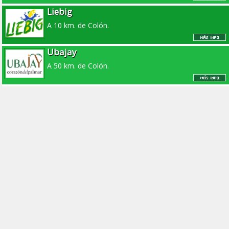
Liebig
A 10 km. de Colón.
Ubajay
A 50 km. de Colón.