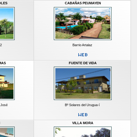
OLES
CABAÑAS PEUMAYEN
62
Barrio Artalaz
MAS
FUENTE DE VIDA
 José
Bº Solares del Urugua-í
N
VILLA MORA