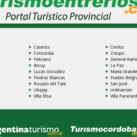
Caseros
Cerrito
Concordia
Crespo
Feliciano
General Rami
Ibicuy
La Paz
Lucas González
María Grand
Piedras Blancas
Pueblo Belgr
Rosario del Tala
San José
Ubajay
Urdinarrain
Villa Elisa
Villa Paranaci