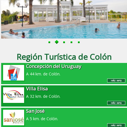
Región Turística de Colón
Concepción del Uruguay
A 44 km. de Colón.
Villa Elisa
A 32 km. de Colón.
San José
A 5 km. de Colón.