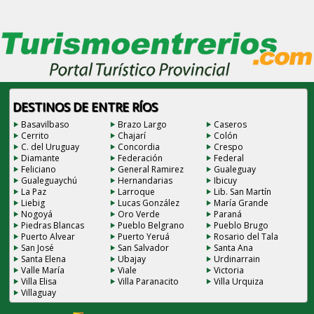
DESTINOS DE ENTRE RÍOS
Basavilbaso
Brazo Largo
Caseros
Cerrito
Chajarí
Colón
C. del Uruguay
Concordia
Crespo
Diamante
Federación
Federal
Feliciano
General Ramirez
Gualeguay
Gualeguaychú
Hernandarias
Ibicuy
La Paz
Larroque
Lib. San Martín
Liebig
Lucas González
María Grande
Nogoyá
Oro Verde
Paraná
Piedras Blancas
Pueblo Belgrano
Pueblo Brugo
Puerto Alvear
Puerto Yeruá
Rosario del Tala
San José
San Salvador
Santa Ana
Santa Elena
Ubajay
Urdinarrain
Valle María
Viale
Victoria
Villa Elisa
Villa Paranacito
Villa Urquiza
Villaguay