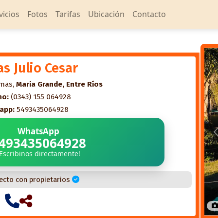
vicios
Fotos
Tarifas
Ubicación
Contacto
s Julio Cesar
rmas,
Maria Grande, Entre Ríos
no:
(0343) 155 064928
app:
5493435064928
WhatsApp
493435064928
¡Escribinos directamente!
ecto con propietarios