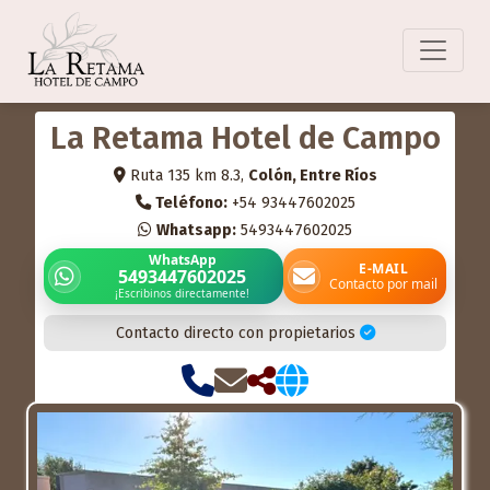
La Retama Hotel de Campo
Ruta 135 km 8.3,
Colón, Entre Ríos
Teléfono:
+54 93447602025
Whatsapp:
5493447602025
WhatsApp
E-MAIL
5493447602025
Contacto por mail
¡Escribinos directamente!
Contacto directo con propietarios