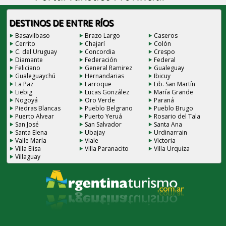
DESTINOS DE ENTRE RÍOS
Basavilbaso
Brazo Largo
Caseros
Cerrito
Chajarí
Colón
C. del Uruguay
Concordia
Crespo
Diamante
Federación
Federal
Feliciano
General Ramirez
Gualeguay
Gualeguaychú
Hernandarias
Ibicuy
La Paz
Larroque
Lib. San Martín
Liebig
Lucas González
María Grande
Nogoyá
Oro Verde
Paraná
Piedras Blancas
Pueblo Belgrano
Pueblo Brugo
Puerto Alvear
Puerto Yeruá
Rosario del Tala
San José
San Salvador
Santa Ana
Santa Elena
Ubajay
Urdinarrain
Valle María
Viale
Victoria
Villa Elisa
Villa Paranacito
Villa Urquiza
Villaguay