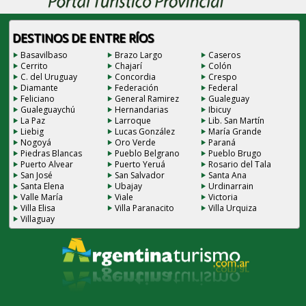
DESTINOS DE ENTRE RÍOS
Basavilbaso
Brazo Largo
Caseros
Cerrito
Chajarí
Colón
C. del Uruguay
Concordia
Crespo
Diamante
Federación
Federal
Feliciano
General Ramirez
Gualeguay
Gualeguaychú
Hernandarias
Ibicuy
La Paz
Larroque
Lib. San Martín
Liebig
Lucas González
María Grande
Nogoyá
Oro Verde
Paraná
Piedras Blancas
Pueblo Belgrano
Pueblo Brugo
Puerto Alvear
Puerto Yeruá
Rosario del Tala
San José
San Salvador
Santa Ana
Santa Elena
Ubajay
Urdinarrain
Valle María
Viale
Victoria
Villa Elisa
Villa Paranacito
Villa Urquiza
Villaguay