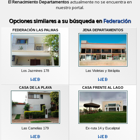
El Renacimiento Departamentos
actualmente no se encuentra en
nuestro portal.
Descubrir alternativas de
Casas y D
Opciones similares a su búsqueda en
Federación
FEDERACIÓN LAS PALMAS
JENA DEPARTAMENTOS
Los Jazmines 178
Las Violetas y Ibirápita
CASA DE LA PLAYA
CASA FRENTE AL LAGO
Las Camelias 179
Ex-ruta 14 y Eucaliptal