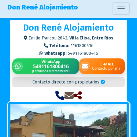
Don René Alojamiento
Don René Alojamiento
Emilio Francou 2842,
Villa Elisa, Entre Ríos
Teléfono:
1161800416
Whatsapp:
5491161800416
WhatsApp
E-MAIL
5491161800416
Contacto por mail
¡Escribinos directamente!
Contacto directo con propietarios