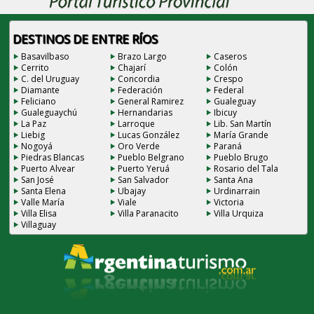
DESTINOS DE ENTRE RÍOS
Basavilbaso
Brazo Largo
Caseros
Cerrito
Chajarí
Colón
C. del Uruguay
Concordia
Crespo
Diamante
Federación
Federal
Feliciano
General Ramirez
Gualeguay
Gualeguaychú
Hernandarias
Ibicuy
La Paz
Larroque
Lib. San Martín
Liebig
Lucas González
María Grande
Nogoyá
Oro Verde
Paraná
Piedras Blancas
Pueblo Belgrano
Pueblo Brugo
Puerto Alvear
Puerto Yeruá
Rosario del Tala
San José
San Salvador
Santa Ana
Santa Elena
Ubajay
Urdinarrain
Valle María
Viale
Victoria
Villa Elisa
Villa Paranacito
Villa Urquiza
Villaguay