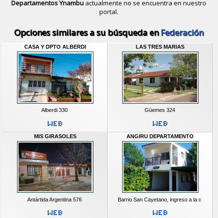
Departamentos Ynambu
actualmente no se encuentra en nuestro
portal.
Descubrir alternativas de
Casas y D
Opciones similares a su búsqueda en
Federación
CASA Y DPTO ALBERDI
LAS TRES MARIAS
Alberdi 330
Güemes 324
MIS GIRASOLES
ANGIRU DEPARTAMENTO
Antártida Argentina 576
Barrio San Cayetano, ingreso a la c