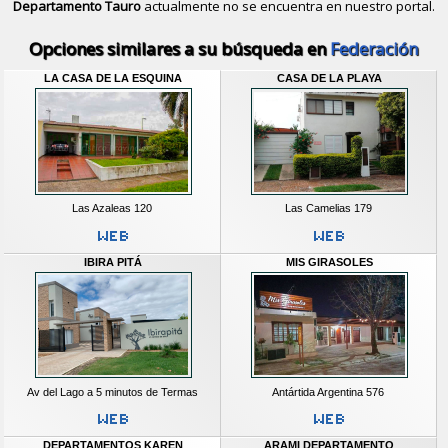
Departamento Tauro
actualmente no se encuentra en nuestro portal.
Descubrir alternativas de
Casas y D
Opciones similares a su búsqueda en
Federación
LA CASA DE LA ESQUINA
CASA DE LA PLAYA
Las Azaleas 120
Las Camelias 179
IBIRA PITÁ
MIS GIRASOLES
Av del Lago a 5 minutos de Termas
Antártida Argentina 576
DEPARTAMENTOS KAREN
ARAMI DEPARTAMENTO