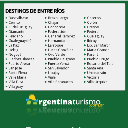
DESTINOS DE ENTRE RÍOS
Basavilbaso
Brazo Largo
Caseros
Cerrito
Chajarí
Colón
C. del Uruguay
Concordia
Crespo
Diamante
Federación
Federal
Feliciano
General Ramirez
Gualeguay
Gualeguaychú
Hernandarias
Ibicuy
La Paz
Larroque
Lib. San Martín
Liebig
Lucas González
María Grande
Nogoyá
Oro Verde
Paraná
Piedras Blancas
Pueblo Belgrano
Pueblo Brugo
Puerto Alvear
Puerto Yeruá
Rosario del Tala
San José
San Salvador
Santa Ana
Santa Elena
Ubajay
Urdinarrain
Valle María
Viale
Victoria
Villa Elisa
Villa Paranacito
Villa Urquiza
Villaguay