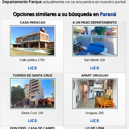
Departamento Parque
actualmente no se encuentra en nuestro portal.
Descubrir alternativas de
Casas y D
Opciones similares a su búsqueda en
Paraná
CASA PARACAO
A UN PASO DEPARTAMENTO
Calle pública 1781
San Martin 118
TORRES DE SANTA CRUZ
APART URUGUAY
Santa Cruz 144
Uruguay 265
DON FIDEL CASA DE CAMPO
LO DE LIDIA