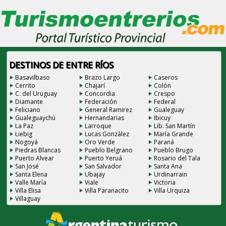
DESTINOS DE ENTRE RÍOS
Basavilbaso
Brazo Largo
Caseros
Cerrito
Chajarí
Colón
C. del Uruguay
Concordia
Crespo
Diamante
Federación
Federal
Feliciano
General Ramirez
Gualeguay
Gualeguaychú
Hernandarias
Ibicuy
La Paz
Larroque
Lib. San Martín
Liebig
Lucas González
María Grande
Nogoyá
Oro Verde
Paraná
Piedras Blancas
Pueblo Belgrano
Pueblo Brugo
Puerto Alvear
Puerto Yeruá
Rosario del Tala
San José
San Salvador
Santa Ana
Santa Elena
Ubajay
Urdinarrain
Valle María
Viale
Victoria
Villa Elisa
Villa Paranacito
Villa Urquiza
Villaguay