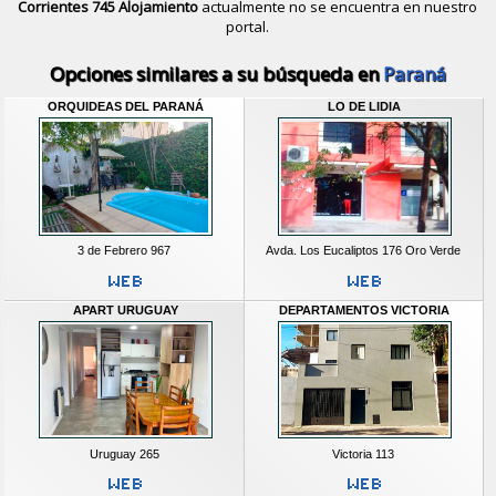
Corrientes 745 Alojamiento
actualmente no se encuentra en nuestro
portal.
Descubrir alternativas de
Casas y D
Opciones similares a su búsqueda en
Paraná
ORQUIDEAS DEL PARANÁ
LO DE LIDIA
3 de Febrero 967
Avda. Los Eucaliptos 176 Oro Verde
APART URUGUAY
DEPARTAMENTOS VICTORIA
Uruguay 265
Victoria 113