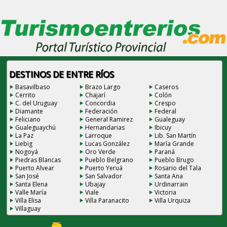
DESTINOS DE ENTRE RÍOS
Basavilbaso
Brazo Largo
Caseros
Cerrito
Chajarí
Colón
C. del Uruguay
Concordia
Crespo
Diamante
Federación
Federal
Feliciano
General Ramirez
Gualeguay
Gualeguaychú
Hernandarias
Ibicuy
La Paz
Larroque
Lib. San Martín
Liebig
Lucas González
María Grande
Nogoyá
Oro Verde
Paraná
Piedras Blancas
Pueblo Belgrano
Pueblo Brugo
Puerto Alvear
Puerto Yeruá
Rosario del Tala
San José
San Salvador
Santa Ana
Santa Elena
Ubajay
Urdinarrain
Valle María
Viale
Victoria
Villa Elisa
Villa Paranacito
Villa Urquiza
Villaguay