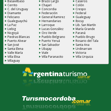
Basavilbaso
Brazo Largo
Caseros
Cerrito
Chajarí
Colón
C. del Uruguay
Concordia
Crespo
Diamante
Federación
Federal
Feliciano
General Ramirez
Gualeguay
Gualeguaychú
Hernandarias
Ibicuy
La Paz
Larroque
Lib. San Martín
Liebig
Lucas González
María Grande
Nogoyá
Oro Verde
Paraná
Piedras Blancas
Pueblo Belgrano
Pueblo Brugo
Puerto Alvear
Puerto Yeruá
Rosario del Tala
San José
San Salvador
Santa Ana
Santa Elena
Ubajay
Urdinarrain
Valle María
Viale
Victoria
Villa Elisa
Villa Paranacito
Villa Urquiza
Villaguay