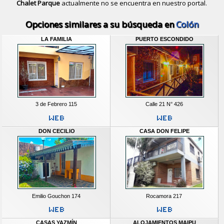
Chalet Parque
actualmente no se encuentra en nuestro portal.
Descubrir alternativas de
Casas y D
Opciones similares a su búsqueda en
Colón
LA FAMILIA
PUERTO ESCONDIDO
3 de Febrero 115
Calle 21 N° 426
DON CECILIO
CASA DON FELIPE
Emilio Gouchon 174
Rocamora 217
CASAS YAZMÍN
ALOJAMIENTOS MAIPU