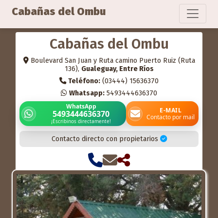
Cabañas del Ombu
Cabañas del Ombu
Boulevard San Juan y Ruta camino Puerto Ruiz (Ruta
136),
Gualeguay, Entre Ríos
Teléfono:
(03444) 15636370
Whatsapp:
5493444636370
WhatsApp
E-MAIL
5493444636370
Contacto por mail
¡Escribinos directamente!
Contacto directo con propietarios