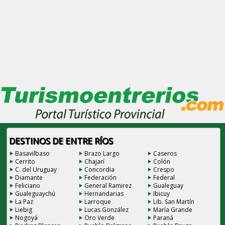
DESTINOS DE ENTRE RÍOS
Basavilbaso
Brazo Largo
Caseros
Cerrito
Chajarí
Colón
C. del Uruguay
Concordia
Crespo
Diamante
Federación
Federal
Feliciano
General Ramirez
Gualeguay
Gualeguaychú
Hernandarias
Ibicuy
La Paz
Larroque
Lib. San Martín
Liebig
Lucas González
María Grande
Nogoyá
Oro Verde
Paraná