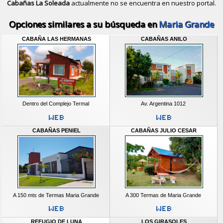
Cabañas La Soleada
actualmente no se encuentra en nuestro portal.
Descubrir alternativas de
Bungalows
Opciones similares a su búsqueda en
Maria Grande
CABAÑA LAS HERMANAS
CABAÑAS ANILO
Dentro del Complejo Termal
Av. Argentina 1012
CABAÑAS PENIEL
CABAÑAS JULIO CESAR
A 150 mts de Termas Maria Grande
A 300 Termas de Maria Grande
REFUGIO DE LUNA
LOS GIRASOLES