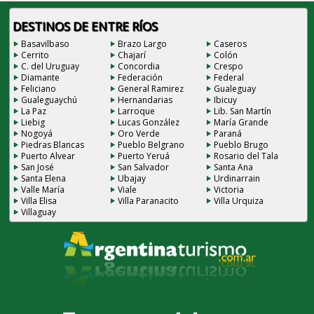
DESTINOS DE ENTRE RÍOS
Basavilbaso
Brazo Largo
Caseros
Cerrito
Chajarí
Colón
C. del Uruguay
Concordia
Crespo
Diamante
Federación
Federal
Feliciano
General Ramirez
Gualeguay
Gualeguaychú
Hernandarias
Ibicuy
La Paz
Larroque
Lib. San Martín
Liebig
Lucas González
María Grande
Nogoyá
Oro Verde
Paraná
Piedras Blancas
Pueblo Belgrano
Pueblo Brugo
Puerto Alvear
Puerto Yeruá
Rosario del Tala
San José
San Salvador
Santa Ana
Santa Elena
Ubajay
Urdinarrain
Valle María
Viale
Victoria
Villa Elisa
Villa Paranacito
Villa Urquiza
Villaguay