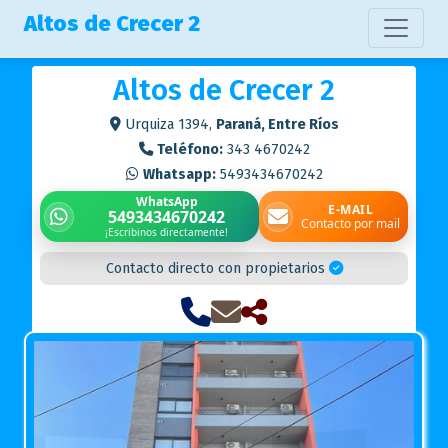
Altos de Crecer 2
Altos de Crecer 2
Urquiza 1394,
Paraná, Entre Ríos
Teléfono:
343 4670242
Whatsapp:
5493434670242
WhatsApp
E-MAIL
5493434670242
Contacto por mail
¡Escribinos directamente!
Contacto directo con propietarios