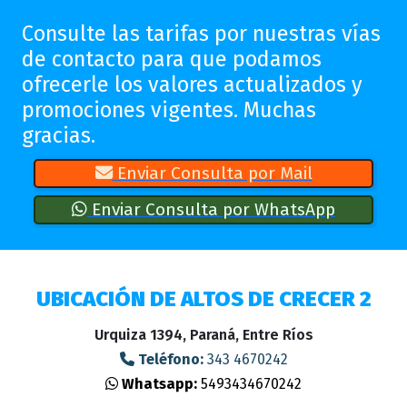
Consulte las tarifas por nuestras vías
de contacto para que podamos
ofrecerle los valores actualizados y
promociones vigentes. Muchas
gracias.
Enviar Consulta por Mail
Enviar Consulta por WhatsApp
UBICACIÓN DE ALTOS DE CRECER 2
Urquiza 1394, Paraná, Entre Ríos
Teléfono:
343 4670242
Whatsapp:
5493434670242